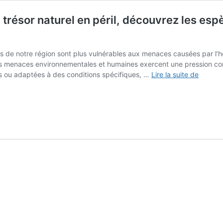
résor naturel en péril, découvrez les espèc
 de notre région sont plus vulnérables aux menaces causées par l’h
es menaces environnementales et humaines exercent une pression con
Les
es ou adaptées à des conditions spécifiques, …
Lire la suite de
plantes
menac
du
sud-
ouest
:
un
trésor
naturel
en
péril,
découv
les
espèce