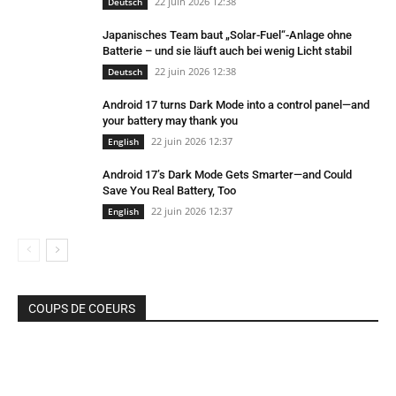
22 juin 2026 12:38
Deutsch
Japanisches Team baut „Solar-Fuel“-Anlage ohne
Batterie – und sie läuft auch bei wenig Licht stabil
22 juin 2026 12:38
Deutsch
Android 17 turns Dark Mode into a control panel—and
your battery may thank you
22 juin 2026 12:37
English
Android 17’s Dark Mode Gets Smarter—and Could
Save You Real Battery, Too
22 juin 2026 12:37
English
COUPS DE COEURS