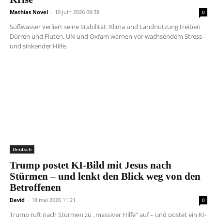
Mathias Novel
-
10 juin 2026 09:38
0
Süßwasser verliert seine Stabilität: Klima und Landnutzung treiben
Dürren und Fluten. UN und Oxfam warnen vor wachsendem Stress –
und sinkender Hilfe.
Deutsch
Trump postet KI-Bild mit Jesus nach
Stürmen – und lenkt den Blick weg von den
Betroffenen
David
-
18 mai 2026 11:21
0
Trump ruft nach Stürmen zu „massiver Hilfe“ auf – und postet ein KI-