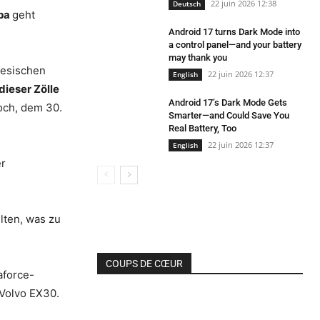
22 juin 2026 12:38
Deutsch
opa
geht
Android 17 turns Dark Mode into
a control panel—and your battery
may thank you
nesischen
22 juin 2026 12:37
English
dieser Zölle
Android 17’s Dark Mode Gets
och, dem 30.
Smarter—and Could Save You
Real Battery, Too
22 juin 2026 12:37
English
er
elten, was zu
COUPS DE CŒUR
aforce-
Volvo EX30.