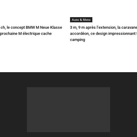
Auto & Moto
0 ch, le concept BMW M Neue Klasse
3 m, 9 m après l’extension, la caravan
a prochaine M électrique cache
accordéon, ce design impressionnant f
camping