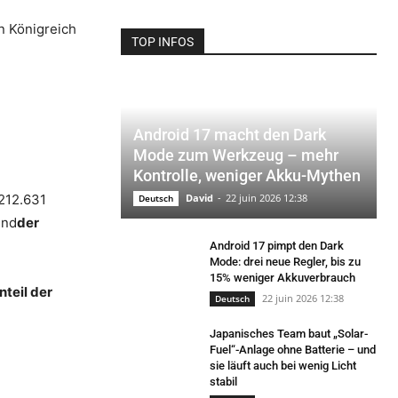
n Königreich
TOP INFOS
Android 17 macht den Dark
Mode zum Werkzeug – mehr
Kontrolle, weniger Akku-Mythen
212.631
David
-
22 juin 2026 12:38
Deutsch
end
der
Android 17 pimpt den Dark
Mode: drei neue Regler, bis zu
15% weniger Akkuverbrauch
nteil der
22 juin 2026 12:38
Deutsch
Japanisches Team baut „Solar-
Fuel“-Anlage ohne Batterie – und
sie läuft auch bei wenig Licht
stabil