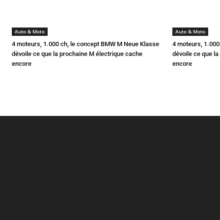
Auto & Moto
Auto & Moto
4 moteurs, 1.000 ch, le concept BMW M Neue Klasse
4 moteurs, 1.00
dévoile ce que la prochaine M électrique cache
dévoile ce que l
encore
encore