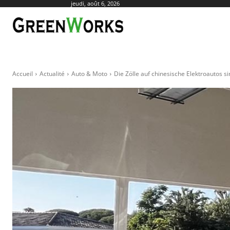
jeudi, août 6, 2026
ACTUALITÉ
AGR
Accueil
Actualité
Auto & Moto
Die Zölle auf chinesische Elektroautos sin