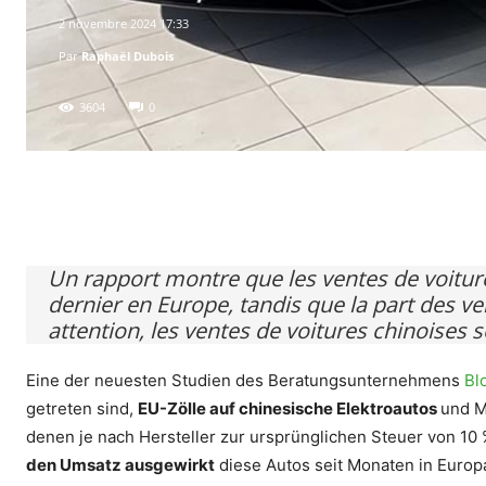
2 novembre 2024 17:33
Par
Raphaël Dubois
3604
0
Facebook
X
Pinterest
WhatsA
Un rapport montre que les ventes de voitu
dernier en Europe, tandis que la part des ve
attention, les ventes de voitures chinoises 
Eine der neuesten Studien des Beratungsunternehmens
Bl
getreten sind,
EU-Zölle auf chinesische Elektroautos
und M
denen je nach Hersteller zur ursprünglichen Steuer von 10
den Umsatz ausgewirkt
diese Autos seit Monaten in Europ