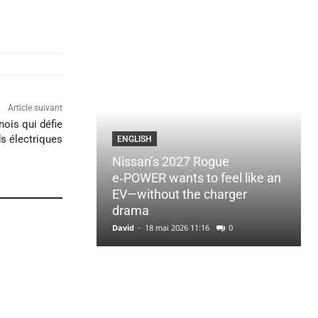
Article suivant
nois qui défie
ds électriques
ENGLISH
Nissan’s 2027 Rogue
e‑POWER wants to feel like an
EV—without the charger
drama
David
-
18 mai 2026 11:16
0