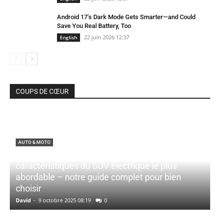
Android 17’s Dark Mode Gets Smarter—and Could
Save You Real Battery, Too
22 juin 2026 12:37
English
COUPS DE CŒUR
AUTO & MOTO
Dacia spring 2024 : Prix, autonomie et
caractéristiques du SUV électrique le plus
abordable – notre guide complet pour bien
choisir
David
-
9 octobre 2025 08:19
0