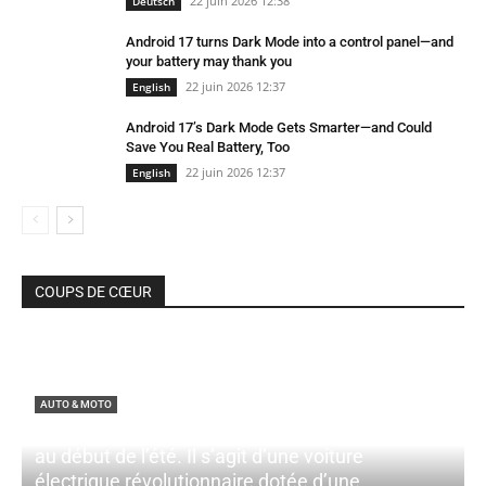
22 juin 2026 12:38
Deutsch
Android 17 turns Dark Mode into a control panel—and
your battery may thank you
22 juin 2026 12:37
English
Android 17’s Dark Mode Gets Smarter—and Could
Save You Real Battery, Too
22 juin 2026 12:37
English
COUPS DE CŒUR
AUTO & MOTO
La nouvelle Citroën ë-C3 arrivera sur les routes
au début de l’été. Il s’agit d’une voiture
électrique révolutionnaire dotée d’une