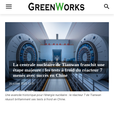
La centrale nucléaire de Tianwan franchit une
étape majeure : les tests à froid du réacteur 7
menés avec succès en Chine
26 juillet 2025 12:01
Par
Mathias Novel
Une avancée historique pour l'énergie nucléaire : le réacteur 7 de Tianwan
réussit brillamment ses tests à froid en Chine.
Facebook
X
Pinterest
WhatsAp