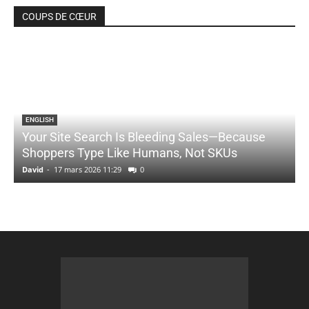
COUPS DE CŒUR
ENGLISH
Your Site Search Is Bleeding Sales—Because
Shoppers Type Like Humans, Not SKUs
David
-
17 mars 2026 11:29
0