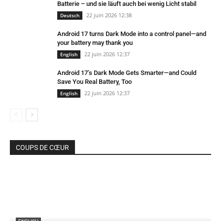
Batterie – und sie läuft auch bei wenig Licht stabil
22 juin 2026 12:38
Deutsch
Android 17 turns Dark Mode into a control panel—and
your battery may thank you
22 juin 2026 12:37
English
Android 17’s Dark Mode Gets Smarter—and Could
Save You Real Battery, Too
22 juin 2026 12:37
English
COUPS DE CŒUR