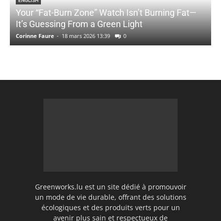
ENGLISH
Your “Fat-Burn Zone” Watch Isn’t Burning Fat—
It’s Guessing From a Green Light
Corinne Faure
-
18 mars 2026 13:39
0
Greenworks.lu est un site dédié à promouvoir
un mode de vie durable, offrant des solutions
écologiques et des produits verts pour un
avenir plus sain et respectueux de