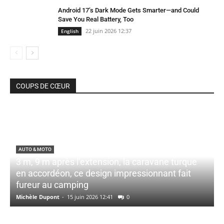
Android 17’s Dark Mode Gets Smarter—and Could
Save You Real Battery, Too
22 juin 2026 12:37
English
COUPS DE CŒUR
AUTO & MOTO
3 m, 9 m après l’extension, la caravane turque
en accordéon, ce design impressionnant fait
fureur au camping
Michèle Dupont
-
15 juin 2026 12:41
0