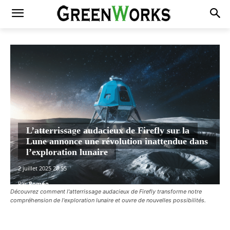
L’atterrissage audacieux de Firefly sur la
Lune annonce une révolution inattendue dans
l’exploration lunaire
2 juillet 2025 20:55
Par
Romeo
Découvrez comment l'atterrissage audacieux de Firefly transforme notre
compréhension de l'exploration lunaire et ouvre de nouvelles possibilités.
Facebook
X
Pinterest
WhatsAp