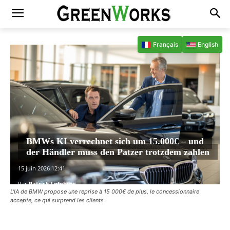
Français
English
BMWs KI verrechnet sich um 15.000€ – und
der Händler muss den Patzer trotzdem zahlen
15 juin 2026 12:41
Par
Patrick Lefebvre
L'IA de BMW propose une reprise à 15 000€ de plus, le concessionnaire
accepte, ce qui surprend les clients
Facebook
X
Pinterest
WhatsAp