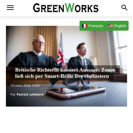
Français
English
Britische Richterin kassiert Aussage: Zeuge
ließ sich per Smart-Brille live einflüstern
19 mars 2026 10:03
Par
Patrick Lefebvre
Facebook
X
Pinterest
WhatsAp