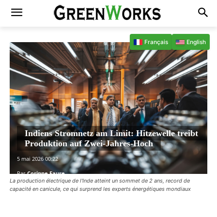
Français
English
Indiens Stromnetz am Limit: Hitzewelle treibt
Produktion auf Zwei-Jahres-Hoch
5 mai 2026 00:22
Par
Corinne Faure
La production électrique de l'Inde atteint un sommet de 2 ans, record de
capacité en canicule, ce qui surprend les experts énergétiques mondiaux
Facebook
X
Pinterest
WhatsAp