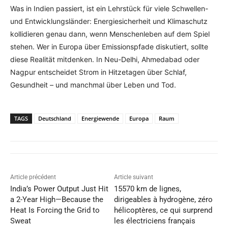
Was in Indien passiert, ist ein Lehrstück für viele Schwellen-
und Entwicklungsländer: Energiesicherheit und Klimaschutz
kollidieren genau dann, wenn Menschenleben auf dem Spiel
stehen. Wer in Europa über Emissionspfade diskutiert, sollte
diese Realität mitdenken. In Neu-Delhi, Ahmedabad oder
Nagpur entscheidet Strom in Hitzetagen über Schlaf,
Gesundheit – und manchmal über Leben und Tod.
TAGS
Deutschland
Energiewende
Europa
Raum
Article précédent
Article suivant
India’s Power Output Just Hit
15570 km de lignes,
a 2-Year High—Because the
dirigeables à hydrogène, zéro
Heat Is Forcing the Grid to
hélicoptères, ce qui surprend
Sweat
les électriciens français