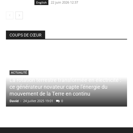
22 juin 2026 12:37
English
COUPS DE CŒUR
ACTUALITÉ
La rotation terrestre transformée en électricité :
ce générateur novateur capte l’énergie du
mouvement de la Terre en continu
David
-
24 juillet 2025 19:01
0