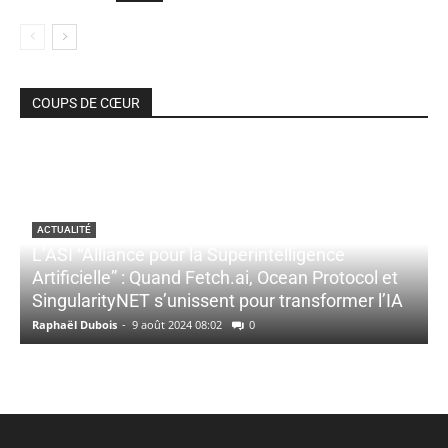
COUPS DE CŒUR
ACTUALITÉ
L’ASI “Alliance pour la Superintelligence
Artificielle” : Quand Fetch.ai, Ocean Protocol et
SingularityNET s’unissent pour transformer l’IA
Raphaël Dubois
-
9 août 2024 08:02
0