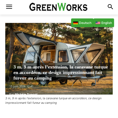
Deutsch
English
3 m, 9 m après l’extension, la caravane turque
en accordéon, ce design impressionnant fait
fureur au camping
15 juin 2026 12:41
Par
Michèle Dupont
3 m, 9 m après l'extension, la caravane turque en accordéon, ce design
impressionnant fait fureur au camping
Facebook
X
Pinterest
WhatsAp