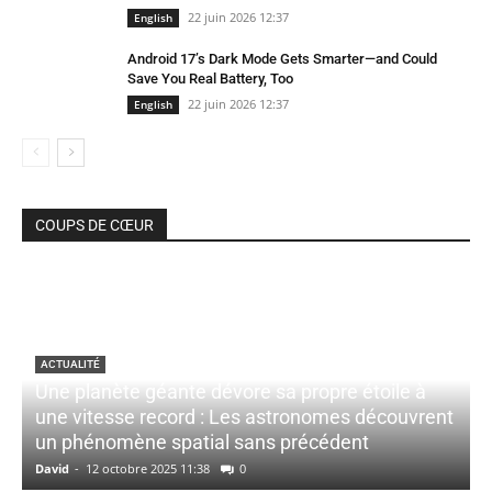
22 juin 2026 12:37
English
Android 17’s Dark Mode Gets Smarter—and Could
Save You Real Battery, Too
22 juin 2026 12:37
English
COUPS DE CŒUR
ACTUALITÉ
Une planète géante dévore sa propre étoile à
une vitesse record : Les astronomes découvrent
un phénomène spatial sans précédent
David
-
12 octobre 2025 11:38
0