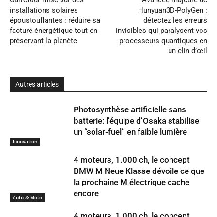
Carrefour mise sur des
Avancée majeure de
installations solaires
Hunyuan3D-PolyGen :
époustouflantes : réduire sa
détectez les erreurs
facture énergétique tout en
invisibles qui paralysent vos
préservant la planète
processeurs quantiques en
un clin d’œil
Autres articles
Photosynthèse artificielle sans
batterie: l’équipe d’Osaka stabilise
un “solar-fuel” en faible lumière
Innovation
4 moteurs, 1.000 ch, le concept
BMW M Neue Klasse dévoile ce que
la prochaine M électrique cache
encore
Auto & Moto
4 moteurs, 1.000 ch, le concept