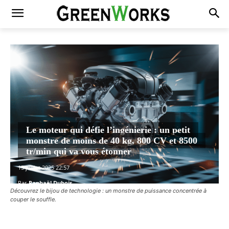
Le moteur qui défie l’ingénierie : un petit
monstre de moins de 40 kg, 800 CV et 8500
tr/min qui va vous étonner
15 juillet 2025 22:57
Par
Raphaël Dubois
Découvrez le bijou de technologie : un monstre de puissance concentrée à
couper le souffle.
Facebook
X
Pinterest
WhatsAp