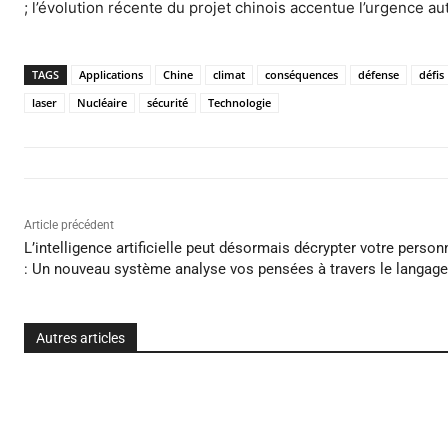
; l’évolution récente du projet chinois accentue l’urgence a
TAGS
Applications
Chine
climat
conséquences
défense
défis
laser
Nucléaire
sécurité
Technologie
Article précédent
L’intelligence artificielle peut désormais décrypter votre person
: Un nouveau système analyse vos pensées à travers le langage
Autres articles