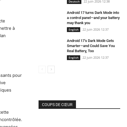
22 juin 2026 12:38
Deutsch
Android 17 turns Dark Mode into
a control panel—and your battery
cte
may thank you
mettre à
22 juin 2026 12:37
English
lan
Android 17’s Dark Mode Gets
Smarter—and Could Save You
Real Battery, Too
22 juin 2026 12:37
English
issants pour
ive
giques
COUPS DE CŒUR
cette
ncontrôlée.
 avancées