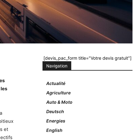
[devis_pac_form title="Votre devis gratuit"]
Navigation
ces
Actualité
 les
Agriculture
Auto & Moto
Deutsch
la
bitieux
Energies
s et
English
ectifs