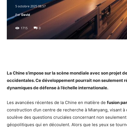
5 octobre 2025 08:57
Par
David
1715
0
Facebook
X
Pinterest
WhatsA
La Chine s’impose sur la scène mondiale avec son projet de
occidentales. Ce développement pourrait non seulement rév
dynamiques de défense à l’échelle internationale.
Les avancées récentes de la Chine en matière de
fusion par
construction d’un centre de recherche à Mianyang, visant à 
soulève des questions cruciales concernant non seulement l’a
géopolitiques qui en découlent. Alors que les yeux se tourne