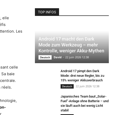
TOP INFOS
, elle
éfis
ttention. Les
Android 17 macht den Dark
Mode zum Werkzeug – mehr
Kontrolle, weniger Akku-Mythen
David
-
22 juin 2026 12:38
Deutsch
sant celle
Android 17 pimpt den Dark
. Sa baie
Mode: drei neue Regler, bis zu
centrale.
15% weniger Akkuverbrauch
22 juin 2026 12:38
Deutsch
 réels.
Japanisches Team baut „Solar-
chnologie,
Fuel“-Anlage ohne Batterie – und
sie läuft auch bei wenig Licht
non-
stabil
r