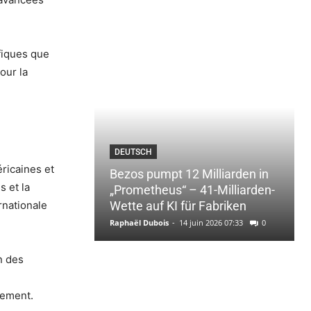
ifiques que
our la
DEUTSCH
éricaines et
Bezos pumpt 12 Milliarden in
 et la
„Prometheus“ – 41-Milliarden-
rnationale
Wette auf KI für Fabriken
Raphaël Dubois
-
14 juin 2026 07:33
0
n des
pement.