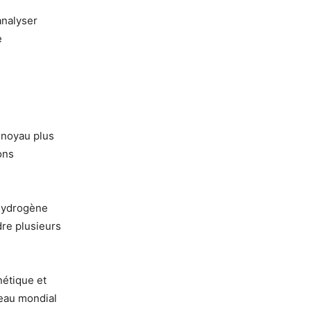
analyser
e
 noyau plus
ons
’hydrogène
dre plusieurs
étique et
veau mondial