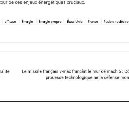
utour de ces enjeux énergétiques cruciaux.
efficace
Énergie
Énergie propre
États-Unis
France
Fusion nucléaire
nalité
Le missile français v-max franchit le mur de mach 5 : 
prouesse technologique ne la défense mon