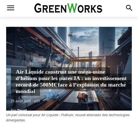
Air Liquide construit une méga-usine
d’hélium pour les puces IA : un investissement
record de 500M€ face à l’explosion du marché
mondial
25 août 2025 10:01
Par
David
Un pari colossal pour Air Liquide : l'hélium, nouvel eldorado des technologies
émergentes.
Facebook
X
Pinterest
WhatsAp