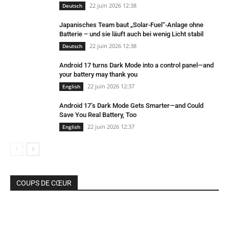
22 juin 2026 12:38
Deutsch
Japanisches Team baut „Solar-Fuel“-Anlage ohne
Batterie – und sie läuft auch bei wenig Licht stabil
22 juin 2026 12:38
Deutsch
Android 17 turns Dark Mode into a control panel—and
your battery may thank you
22 juin 2026 12:37
English
Android 17’s Dark Mode Gets Smarter—and Could
Save You Real Battery, Too
22 juin 2026 12:37
English
COUPS DE CŒUR