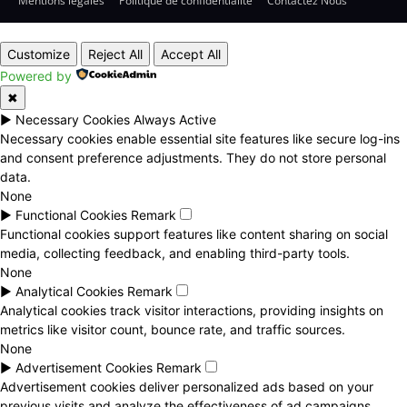
Mentions légales
Politique de confidentialité
Contactez Nous
Customize
Reject All
Accept All
Powered by
✖
►
Necessary Cookies
Always Active
Necessary cookies enable essential site features like secure log-ins
and consent preference adjustments. They do not store personal
data.
None
►
Functional Cookies
Remark
Functional cookies support features like content sharing on social
media, collecting feedback, and enabling third-party tools.
None
►
Analytical Cookies
Remark
Analytical cookies track visitor interactions, providing insights on
metrics like visitor count, bounce rate, and traffic sources.
None
►
Advertisement Cookies
Remark
Advertisement cookies deliver personalized ads based on your
previous visits and analyze the effectiveness of ad campaigns.