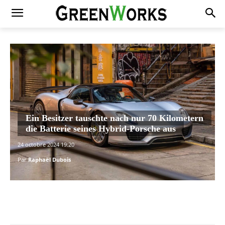
Ein Besitzer tauschte nach nur 70 Kilometern
die Batterie seines Hybrid-Porsche aus
24 octobre 2024 19:20
Par
Raphaël Dubois
Facebook
X
Pinterest
WhatsAp