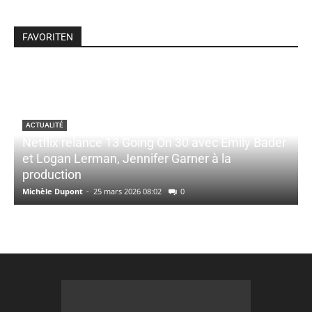
FAVORITEN
ACTUALITÉ
Netflix relance 13 Going On 30 avec Emily Bader
et Logan Lerman, Jennifer Garner à la
production
Michèle Dupont
-
25 mars 2026 08:02
0