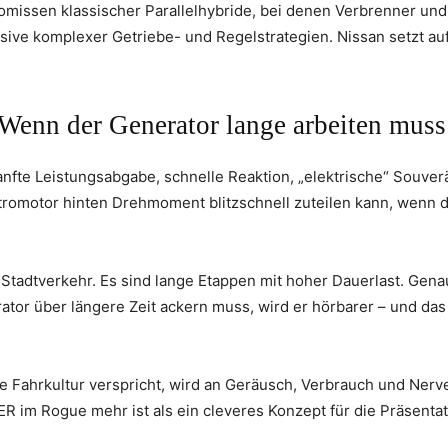
omissen klassischer Parallelhybride, bei denen Verbrenner un
sive komplexer Getriebe- und Regelstrategien. Nissan setzt au
Wenn der Generator lange arbeiten muss
fte Leistungsabgabe, schnelle Reaktion, „elektrische“ Souverä
ktromotor hinten Drehmoment blitzschnell zuteilen kann, wenn d
m Stadtverkehr. Es sind lange Etappen mit hoher Dauerlast. Gena
tor über längere Zeit ackern muss, wird er hörbarer – und das
che Fahrkultur verspricht, wird an Geräusch, Verbrauch und Nerv
 im Rogue mehr ist als ein cleveres Konzept für die Präsentati