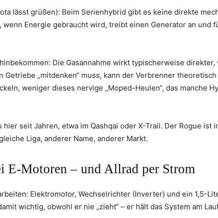
ota lässt grüßen): Beim Serienhybrid gibt es keine direkte mec
wenn Energie gebraucht wird, treibt einen Generator an und fü
 hinbekommen: Die Gasannahme wirkt typischerweise direkter, 
in Getriebe „mitdenken“ muss, kann der Verbrenner theoretisch
uckeln, weniger dieses nervige „Moped-Heulen“, das manche Hy
hier seit Jahren, etwa im Qashqai oder X-Trail. Der Rogue ist 
leiche Liga, anderer Name, anderer Markt.
ei E-Motoren – und Allrad per Strom
eiten: Elektromotor, Wechselrichter (Inverter) und ein 1,5-Lit
damit wichtig, obwohl er nie „zieht“ – er hält das System am La