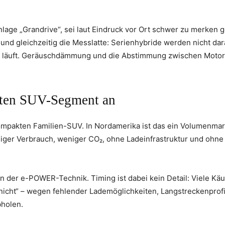
nlage „Grandrive“, sei laut Eindruck vor Ort schwer zu merken
 und gleichzeitig die Messlatte: Serienhybride werden nicht da
 er läuft. Geräuschdämmung und die Abstimmung zwischen Moto
testen SUV-Segment an
mpakten Familien-SUV. In Nordamerika ist das ein Volumenmar
niger Verbrauch, weniger CO₂, ohne Ladeinfrastruktur und ohne
ion der e-POWER-Technik. Timing ist dabei kein Detail: Viele Kä
h nicht“ – wegen fehlender Lademöglichkeiten, Langstreckenprofi
bholen.