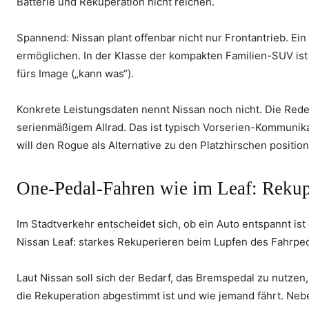
Batterie und Rekuperation nicht reichen.
Spannend: Nissan plant offenbar nicht nur Frontantrieb. Ein
ermöglichen. In der Klasse der kompakten Familien-SUV ist
fürs Image („kann was“).
Konkrete Leistungsdaten nennt Nissan noch nicht. Die Rede i
serienmäßigem Allrad. Das ist typisch Vorserien-Kommunikati
will den Rogue als Alternative zu den Platzhirschen positio
One-Pedal-Fahren wie im Leaf: Rekup
Im Stadtverkehr entscheidet sich, ob ein Auto entspannt is
Nissan Leaf: starkes Rekuperieren beim Lupfen des Fahrpe
Laut Nissan soll sich der Bedarf, das Bremspedal zu nutze
die Rekuperation abgestimmt ist und wie jemand fährt. Neb