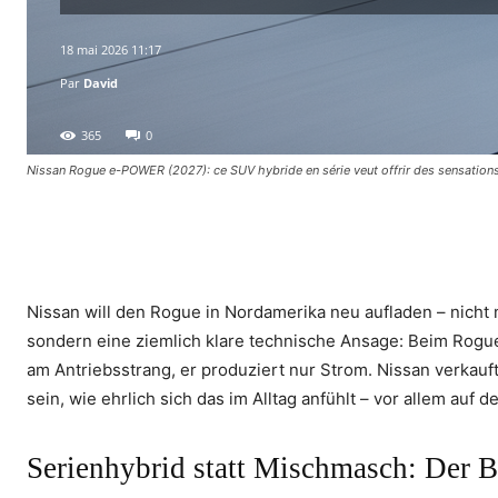
18 mai 2026 11:17
Par
David
365
0
Nissan Rogue e-POWER (2027): ce SUV hybride en série veut offrir des sensations
Facebook
X
Pinterest
WhatsA
Nissan will den Rogue in Nordamerika neu aufladen – nicht 
sondern eine ziemlich klare technische Ansage: Beim Rogu
am Antriebsstrang, er produziert nur Strom. Nissan verkauf
sein, wie ehrlich sich das im Alltag anfühlt – vor allem auf 
Serienhybrid statt Mischmasch: Der B