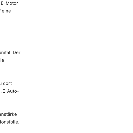
d E-Motor
f eine
nität. Der
ie
u dort
 „E-Auto-
enstärke
onsfolie.