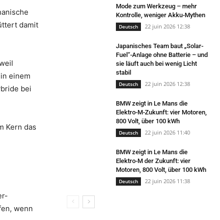
Mode zum Werkzeug – mehr
hanische
Kontrolle, weniger Akku-Mythen
ttert damit
22 juin 2026 12:38
Deutsch
Japanisches Team baut „Solar-
Fuel“-Anlage ohne Batterie – und
weil
sie läuft auch bei wenig Licht
stabil
 in einem
22 juin 2026 12:38
Deutsch
bride bei
BMW zeigt in Le Mans die
Elektro-M-Zukunft: vier Motoren,
800 Volt, über 100 kWh
im Kern das
22 juin 2026 11:40
Deutsch
BMW zeigt in Le Mans die
Elektro-M der Zukunft: vier
Motoren, 800 Volt, über 100 kWh
22 juin 2026 11:38
Deutsch
er-
ufen, wenn