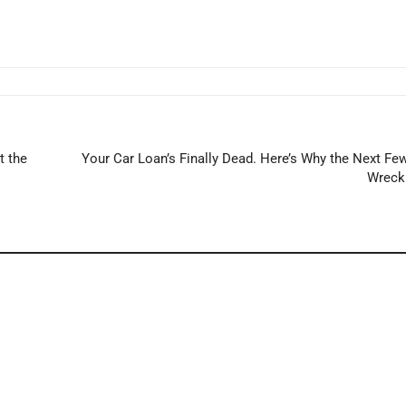
t the
Your Car Loan’s Finally Dead. Here’s Why the Next F
Wreck