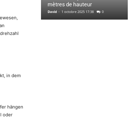
mètres de hauteur
David
-
1 octobre 2025 17:38
0
 gewesen,
ran
rdrehzahl
kt, in dem
ufer hängen
l oder