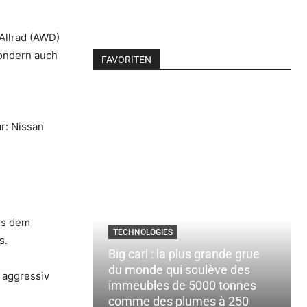
 Allrad (AWD)
sondern auch
FAVORITEN
r: Nissan
aus dem
TECHNOLOGIES
s.
Big carl : la plus grande grue
du monde qui soulève des
 aggressiv
immeubles de 5000 tonnes
comme des plumes à 250