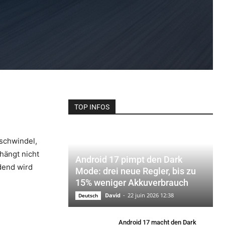
TOP INFOS
nschwindel,
hängt nicht
Android 17 pimpt den Dark
dend wird
Mode: drei neue Regler, bis zu
15% weniger Akkuverbrauch
David
-
22 juin 2026 12:38
Deutsch
Android 17 macht den Dark