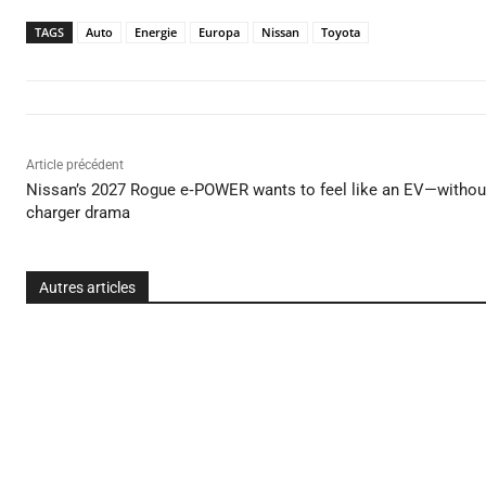
TAGS
Auto
Energie
Europa
Nissan
Toyota
Article précédent
Nissan’s 2027 Rogue e‑POWER wants to feel like an EV—withou
charger drama
Autres articles