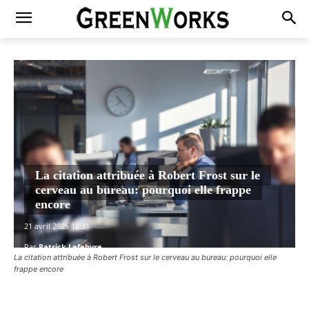
La citation attribuée à Robert Frost sur le
cerveau au bureau: pourquoi elle frappe
encore
21 avril 2026 18:31
Par
Patrick Lefebvre
La citation attribuée à Robert Frost sur le cerveau au bureau: pourquoi elle
frappe encore
Facebook
X
Pinterest
WhatsAp