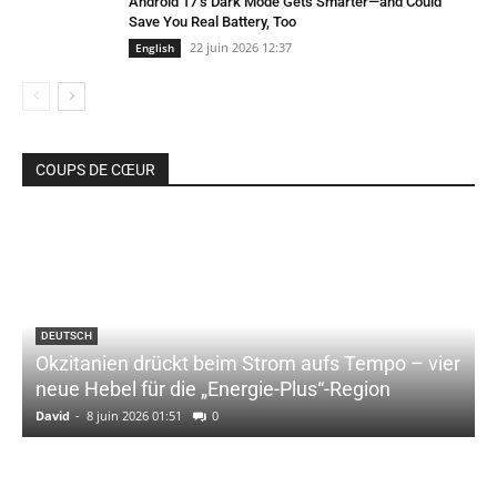
Android 17’s Dark Mode Gets Smarter—and Could
Save You Real Battery, Too
22 juin 2026 12:37
English
COUPS DE CŒUR
DEUTSCH
Okzitanien drückt beim Strom aufs Tempo – vier
neue Hebel für die „Energie-Plus“-Region
David
-
8 juin 2026 01:51
0