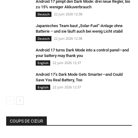
Android 17 pimpt den Dark Mode: drei neue Regler, bis
zu 15% weniger Akkuverbrauch
22 juin 2026 12:38
Deutsch
Japanisches Team baut „Solar-Fuel“-Anlage ohne
Batterie – und sie läuft auch bei wenig Licht stabil
22 juin 2026 12:38
Deutsch
Android 17 turns Dark Mode into a control panel—and
your battery may thank you
22 juin 2026 12:37
English
Android 17’s Dark Mode Gets Smarter—and Could
Save You Real Battery, Too
22 juin 2026 12:37
English
COUPS DE CŒUR