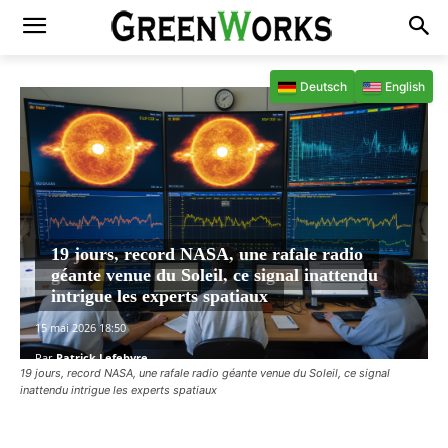
Deutsch
English
19 jours, record NASA, une rafale radio
géante venue du Soleil, ce signal inattendu
intrigue les experts spatiaux
15 mai 2026 18:50
Par
Patrick Lefebvre
19 jours, record NASA, une rafale radio géante venue du Soleil, ce signal
inattendu intrigue les experts spatiaux
Facebook
X
Pinterest
WhatsAp